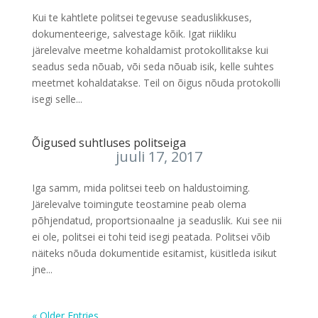
Kui te kahtlete politsei tegevuse seaduslikkuses,
dokumenteerige, salvestage kõik. Igat riikliku
järelevalve meetme kohaldamist protokollitakse kui
seadus seda nõuab, või seda nõuab isik, kelle suhtes
meetmet kohaldatakse. Teil on õigus nõuda protokolli
isegi selle...
Õigused suhtluses politseiga
juuli 17, 2017
Iga samm, mida politsei teeb on haldustoiming.
Järelevalve toimingute teostamine peab olema
põhjendatud, proportsionaalne ja seaduslik. Kui see nii
ei ole, politsei ei tohi teid isegi peatada. Politsei võib
näiteks nõuda dokumentide esitamist, küsitleda isikut
jne...
« Older Entries