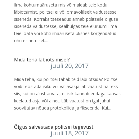
Ilma kohtumääruseta mis võimaldab teie kodu
läbiotsimist, politsei ei või omavoliliselt valdustesse
siseneda. Korrakaitseseadus annab politseile õiguse
siseneda valdustesse, sealhulgas teie eluruumi ilma
teie loata või kohtumääruseta üksnes kõrgendatud
ohu esinemisel....
Mida teha läbiotsimisel?
juuli 20, 2017
Mida teha, kui politsei tahab teid läbi otsida? Politsei
võib teostada isiku või vallasasja läbivaatust näiteks
siis, kui on alust arvata, et isik kannab endaga kaasas
keelatud asja või ainet. Läbivaatust on igal juhul
soovitatav nõuda protokollida ja fikseerida. Kui...
Õigus salvestada politsei tegevust
juuli 18, 2017