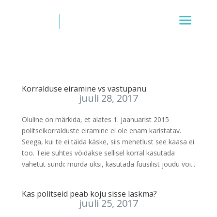
Korralduse eiramine vs vastupanu
juuli 28, 2017
Oluline on märkida, et alates 1. jaanuarist 2015
politseikorralduste eiramine ei ole enam karistatav.
Seega, kui te ei täida käske, siis menetlust see kaasa ei
too. Teie suhtes võidakse sellisel korral kasutada
vahetut sundi: murda uksi, kasutada füüsilist jõudu või...
Kas politseid peab koju sisse laskma?
juuli 25, 2017