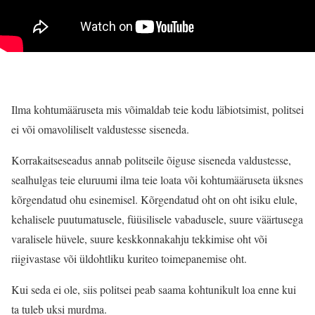
Ilma kohtumääruseta mis võimaldab teie kodu läbiotsimist, politsei
ei või omavoliliselt valdustesse siseneda.
Korrakaitseseadus annab politseile õiguse siseneda valdustesse,
sealhulgas teie eluruumi ilma teie loata või kohtumääruseta üksnes
kõrgendatud ohu esinemisel. Kõrgendatud oht on oht isiku elule,
kehalisele puutumatusele, füüsilisele vabadusele, suure väärtusega
varalisele hüvele, suure keskkonnakahju tekkimise oht või
riigivastase või üldohtliku kuriteo toimepanemise oht.
Kui seda ei ole, siis politsei peab saama kohtunikult loa enne kui
ta tuleb uksi murdma.