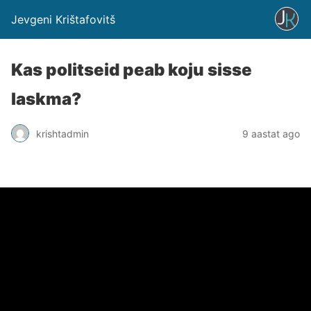
Jevgeni Krištafovitš
Kas politseid peab koju sisse
laskma?
krishtadmin
9 aastat ago