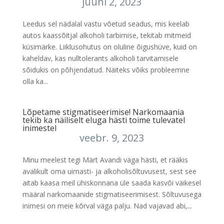
juuni 2, 2023
Leedus sel nädalal vastu võetud seadus, mis keelab
autos kaassõitjal alkoholi tarbimise, tekitab mitmeid
küsimärke. Liiklusohutus on oluline õigushüve, kuid on
kaheldav, kas nulltolerants alkoholi tarvitamisele
sõidukis on põhjendatud. Näiteks võiks probleemne
olla ka...
Lõpetame stigmatiseerimise! Narkomaania
tekib ka näiliselt eluga hästi toime tulevatel
inimestel
veebr. 9, 2023
Minu meelest tegi Märt Avandi väga hästi, et rääkis
avalikult oma uimasti- ja alkoholisõltuvusest, sest see
aitab kaasa meil ühiskonnana üle saada kasvõi väikesel
määral narkomaanide stigmatiseerimisest. Sõltuvusega
inimesi on meie kõrval väga palju. Nad vajavad abi,...