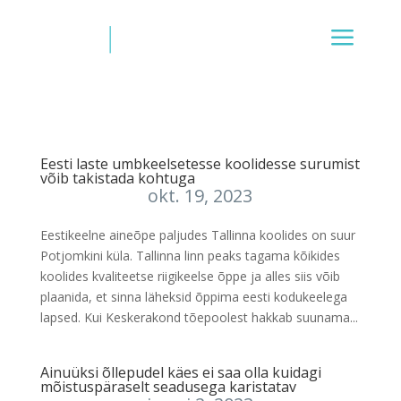
Eesti laste umbkeelsetesse koolidesse surumist
võib takistada kohtuga
okt. 19, 2023
Eestikeelne aineõpe paljudes Tallinna koolides on suur
Potjomkini küla. Tallinna linn peaks tagama kõikides
koolides kvaliteetse riigikeelse õppe ja alles siis võib
plaanida, et sinna läheksid õppima eesti kodukeelega
lapsed. Kui Keskerakond tõepoolest hakkab suunama...
Ainuüksi õllepudel käes ei saa olla kuidagi
mõistuspäraselt seadusega karistatav