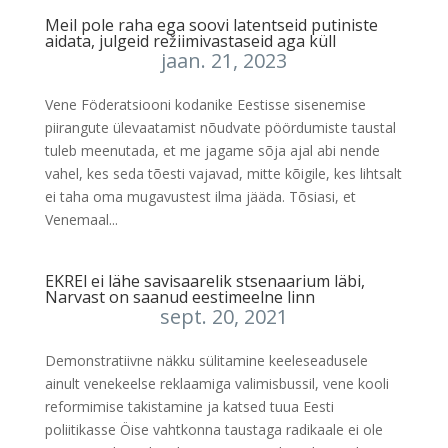
Meil pole raha ega soovi latentseid putiniste
aidata, julgeid režiimivastaseid aga küll
jaan. 21, 2023
Vene Föderatsiooni kodanike Eestisse sisenemise
piirangute ülevaatamist nõudvate pöördumiste taustal
tuleb meenutada, et me jagame sõja ajal abi nende
vahel, kes seda tõesti vajavad, mitte kõigile, kes lihtsalt
ei taha oma mugavustest ilma jääda. Tõsiasi, et
Venemaal...
EKREl ei lähe savisaarelik stsenaarium läbi,
Narvast on saanud eestimeelne linn
sept. 20, 2021
Demonstratiivne näkku sülitamine keeleseadusele
ainult venekeelse reklaamiga valimisbussil, vene kooli
reformimise takistamine ja katsed tuua Eesti
poliitikasse Öise vahtkonna taustaga radikaale ei ole