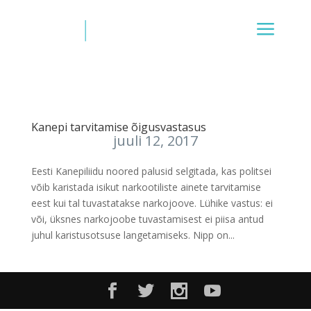
Kanepi tarvitamise õigusvastasus
juuli 12, 2017
Eesti Kanepiliidu noored palusid selgitada, kas politsei
võib karistada isikut narkootiliste ainete tarvitamise
eest kui tal tuvastatakse narkojoove. Lühike vastus: ei
või, üksnes narkojoobe tuvastamisest ei piisa antud
juhul karistusotsuse langetamiseks. Nipp on...